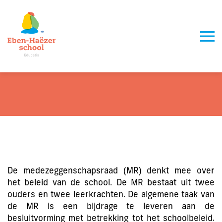
Medezeggenschapsra
Over ons
Onderwijs
Algemeen
Informatie
Identiteit
Ons onderwijs
Opvang
Missie & visie
Schoolplan
Schooltijden
Werken bij
Ons team
Jaarplan
Communicatie
Tussenschoolse opvang
Contact
Medezeggenschapsraad
Voortgezet onderwijs
Vakantierooster
Peuter opvang
Werken op de Eben-Haëzerschool
De medezeggenschapsraad (MR) denkt mee over
het beleid van de school. De MR bestaat uit twee
Schoolgids
Buitenschoolse opvang
Opleiden en begeleiden
ouders en twee leerkrachten. De algemene taak van
AANMELDEN
OVER EDUCATIS
de MR is een bijdrage te leveren aan de
besluitvorming met betrekking tot het schoolbeleid.